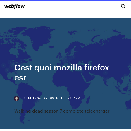
Cest quoi mozilla firefox
esr
USENETSOFTSYTWV.NETLIFY.APP
Walking dead season 7 complete télécharger