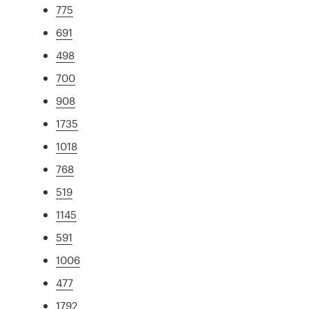
775
691
498
700
908
1735
1018
768
519
1145
591
1006
477
1792